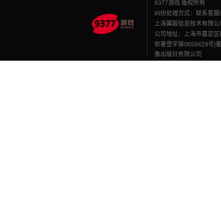
9377游戏 版权所有
纠纷处理方式：联系客服
上海翼殿信息技术有限公
公司地址：上海市嘉定区陈翔路
软著登字第0659429号|
像出版社有限公司