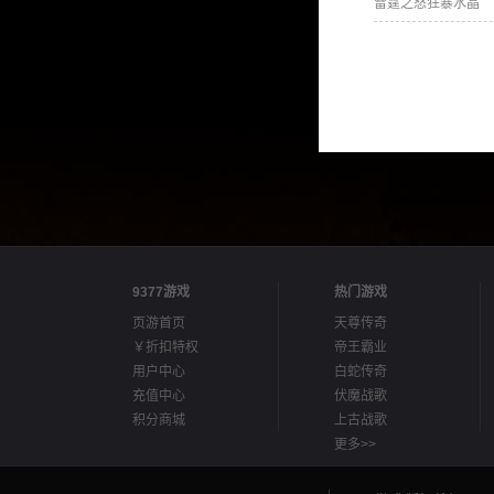
雷霆之怒狂暴水晶
9377游戏
热门游戏
页游首页
天尊传奇
￥折扣特权
帝王霸业
用户中心
白蛇传奇
充值中心
伏魔战歌
积分商城
上古战歌
更多>>