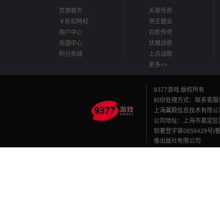
页游首页
天尊传奇
￥折扣特权
帝王霸业
用户中心
白蛇传奇
充值中心
伏魔战歌
积分商城
上古战歌
更多>>
9377游戏 版权所有
纠纷处理方式：联系客服
上海翼殿信息技术有限公
公司地址：上海市嘉定区陈翔路
软著登字第0659429号|
像出版社有限公司